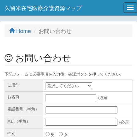
久留米在宅医療介護資源マップ
Tog
nav
Home
お問い合わせ
お問い合わせ
下記フォームに必要事項を入力後、確認ボタンを押してください。
ご用件
お名前
※必須
電話番号（半角）
Mail（半角）
※必須
性別
男
女